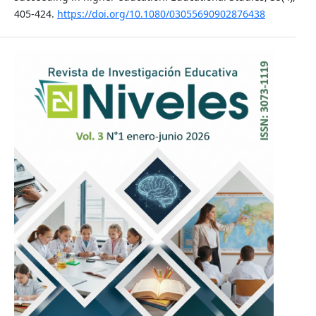
405-424.
https://doi.org/10.1080/03055690902876438