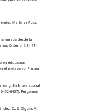
render. Martínez Roca.
 Una mirada desde la
or. Criterio, 5(8), 71-
to en educación
en el metaverso. Prisma
earning. En International
. 6452-6457). Pergamon
nández, C., & Olguín, V.