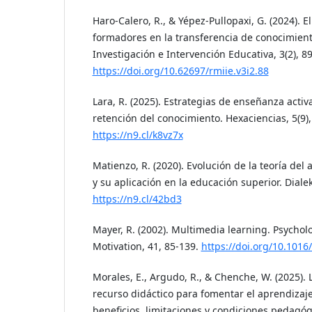
Haro-Calero, R., & Yépez-Pullopaxi, G. (2024). El
formadores en la transferencia de conocimient
Investigación e Intervención Educativa, 3(2), 89
https://doi.org/10.62697/rmiie.v3i2.88
Lara, R. (2025). Estrategias de enseñanza activa
retención del conocimiento. Hexaciencias, 5(9),
https://n9.cl/k8vz7x
Matienzo, R. (2020). Evolución de la teoría del 
y su aplicación en la educación superior. Dialekt
https://n9.cl/42bd3
Mayer, R. (2002). Multimedia learning. Psychol
Motivation, 41, 85-139.
https://doi.org/10.101
Morales, E., Argudo, R., & Chenche, W. (2025). 
recurso didáctico para fomentar el aprendizaje 
beneficios, limitaciones y condiciones pedagóg