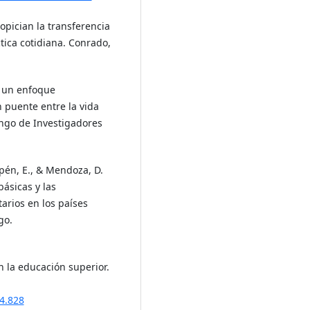
ropician la transferencia
tica cotidiana. Conrado,
e un enfoque
n puente entre la vida
ango de Investigadores
Yaipén, E., & Mendoza, D.
básicas y las
arios en los países
go.
n la educación superior.
34.828