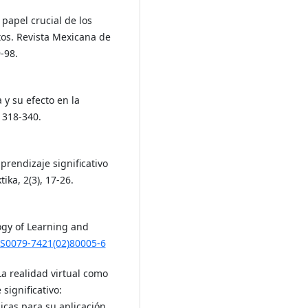
 papel crucial de los
os. Revista Mexicana de
-98.
 y su efecto en la
 318-340.
aprendizaje significativo
ika, 2(3), 17-26.
ogy of Learning and
6/S0079-7421(02)80005-6
La realidad virtual como
significativo:
icas para su aplicación