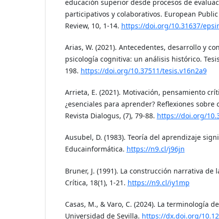
educación superior desde procesos de evaluac
participativos y colaborativos. European Public
Review, 10, 1-14.
https://doi.org/10.31637/epsi
Arias, W. (2021). Antecedentes, desarrollo y co
psicología cognitiva: un análisis histórico. Tesis
198.
https://doi.org/10.37511/tesis.v16n2a9
Arrieta, E. (2021). Motivación, pensamiento crí
¿esenciales para aprender? Reflexiones sobre c
Revista Dialogus, (7), 79-88.
https://doi.org/10
Ausubel, D. (1983). Teoría del aprendizaje signif
Educainformática.
https://n9.cl/j96jn
Bruner, J. (1991). La construcción narrativa de 
Crítica, 18(1), 1-21.
https://n9.cl/iy1mp
Casas, M., & Varo, C. (2024). La terminología de
Universidad de Sevilla.
https://dx.doi.org/10.