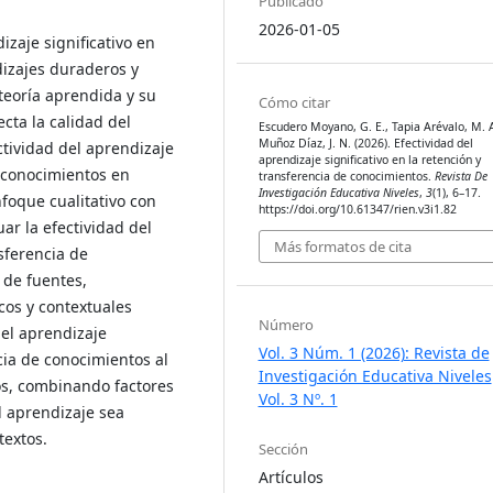
Publicado
2026-01-05
izaje significativo en
izajes duraderos y
teoría aprendida y su
Cómo citar
ecta la calidad del
Escudero Moyano, G. E., Tapia Arévalo, M. A
Muñoz Díaz, J. N. (2026). Efectividad del
ctividad del aprendizaje
aprendizaje significativo en la retención y
e conocimientos en
transferencia de conocimientos.
Revista De
Investigación Educativa Niveles
,
3
(1), 6–17.
nfoque cualitativo con
https://doi.org/10.61347/rien.v3i1.82
ar la efectividad del
Más formatos de cita
nsferencia de
 de fuentes,
cos y contextuales
Número
 el aprendizaje
Vol. 3 Núm. 1 (2026): Revista de
ncia de conocimientos al
Investigación Educativa Niveles
os, combinando factores
Vol. 3 Nº. 1
l aprendizaje sea
textos.
Sección
Artículos