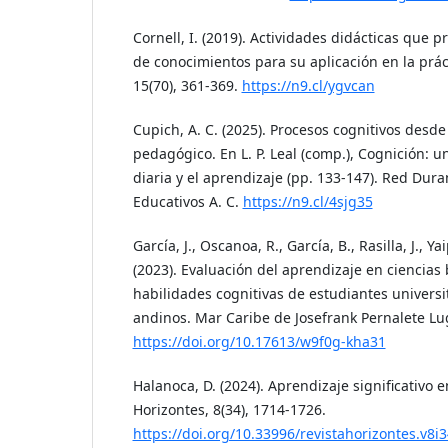
Cornell, I. (2019). Actividades didácticas que p
de conocimientos para su aplicación en la prác
15(70), 361-369.
https://n9.cl/ygvcan
Cupich, A. C. (2025). Procesos cognitivos desd
pedagógico. En L. P. Leal (comp.), Cognición: u
diaria y el aprendizaje (pp. 133-147). Red Dur
Educativos A. C.
https://n9.cl/4sjg35
García, J., Oscanoa, R., García, B., Rasilla, J., 
(2023). Evaluación del aprendizaje en ciencias 
habilidades cognitivas de estudiantes universit
andinos. Mar Caribe de Josefrank Pernalete Lu
https://doi.org/10.17613/w9f0g-kha31
Halanoca, D. (2024). Aprendizaje significativo e
Horizontes, 8(34), 1714-1726.
https://doi.org/10.33996/revistahorizontes.v8i