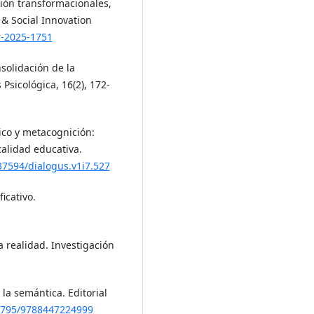
ión transformacionales,
 & Social Innovation
r-2025-1751
nsolidación de la
 Psicológica, 16(2), 172-
tico y metacognición:
alidad educativa.
.37594/dialogus.v1i7.527
icativo.
la realidad. Investigación
 la semántica. Editorial
12795/9788447224999