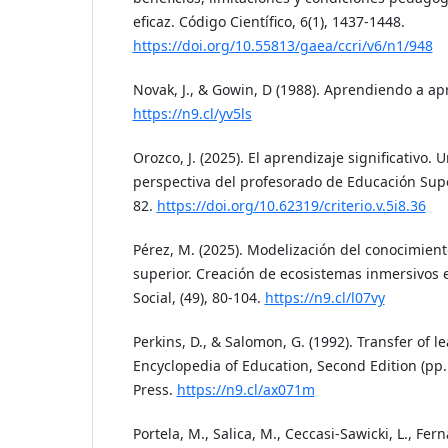
eficaz. Código Científico, 6(1), 1437-1448.
https://doi.org/10.55813/gaea/ccri/v6/n1/948
Novak, J., & Gowin, D (1988). Aprendiendo a ap
https://n9.cl/yv5ls
Orozco, J. (2025). El aprendizaje significativo.
perspectiva del profesorado de Educación Superi
82.
https://doi.org/10.62319/criterio.v.5i8.36
Pérez, M. (2025). Modelización del conocimien
superior. Creación de ecosistemas inmersivos 
Social, (49), 80-104.
https://n9.cl/l07vy
Perkins, D., & Salomon, G. (1992). Transfer of l
Encyclopedia of Education, Second Edition (pp
Press.
https://n9.cl/ax071m
Portela, M., Salica, M., Ceccasi-Sawicki, L., Fer