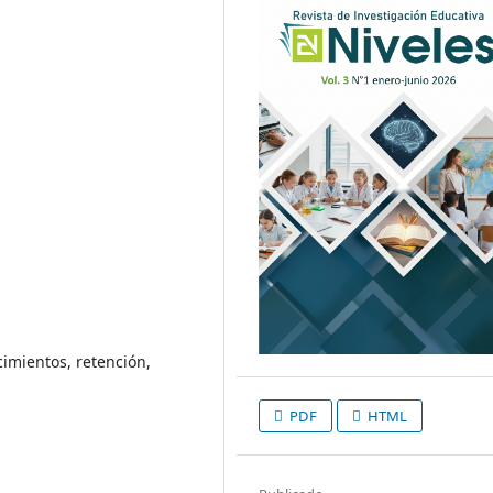
cimientos, retención,
PDF
HTML